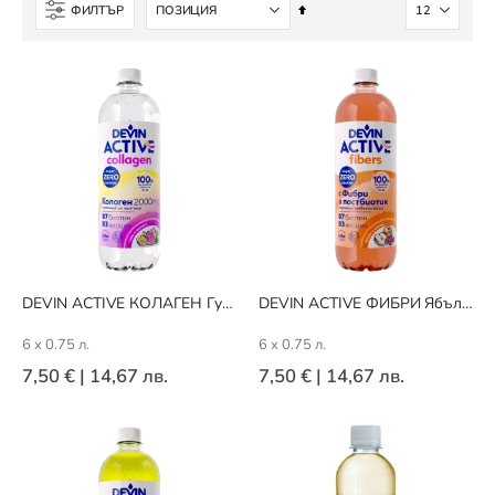
Настрой
ФИЛТЪР
низходяща
посока
DEVIN ACTIVE КОЛАГЕН Гуава/Маракуя
DEVIN ACTIVE ФИБРИ Ябълка/Череша
6 x 0.75 л.
6 x 0.75 л.
7,50 €
|
14,67 лв.
7,50 €
|
14,67 лв.