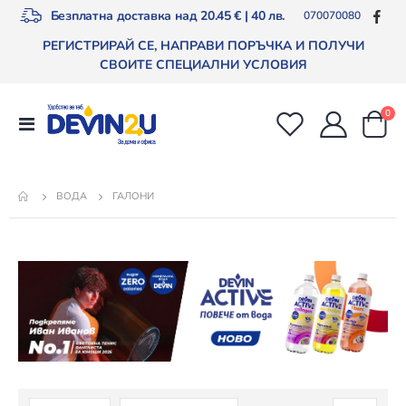
Безплатна доставка над 20.45 € | 40 лв.
070070080
РЕГИСТРИРАЙ СЕ, НАПРАВИ ПОРЪЧКА И ПОЛУЧИ
СВОИТЕ СПЕЦИАЛНИ УСЛОВИЯ
арт
0
Превключване
Cart
Nav
ГАЛОНИ
ВОДА