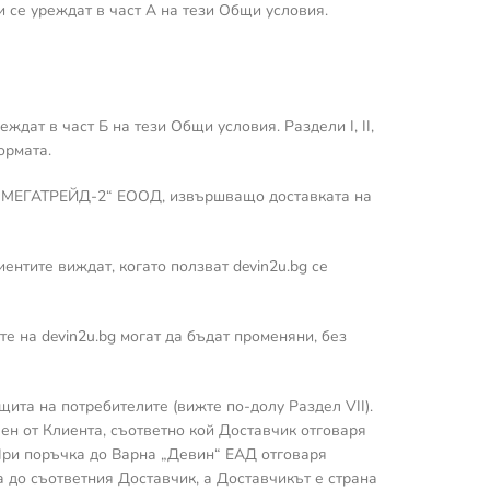
и се уреждат в част А на тези Общи условия.
ат в част Б на тези Общи условия. Раздели I, II,
ормата.
и „МЕГАТРЕЙД-2“ ЕООД, извършващо доставката на
ентите виждат, когато ползват devin2u.bg се
те на devin2u.bg могат да бъдат променяни, без
щита на потребителите (вижте по-долу Раздел VII).
чен от Клиента, съответно кой Доставчик отговаря
 При поръчка до Варна „Девин“ ЕАД отговаря
 до съответния Доставчик, а Доставчикът е страна