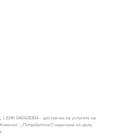
 с ЕИК 040428304 – доставчик на услугите на
Клиенти“, „Потребители“/, наричана по-долу
а.