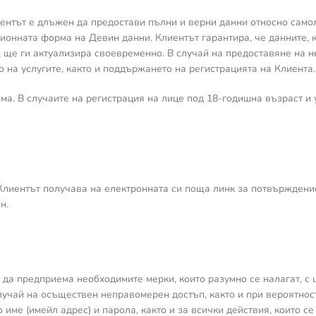
нтът е длъжен да предостави пълни и верни данни относно самоли
ионната форма на Девин данни. Клиентът гарантира, че данните, к
, ще ги актуализира своевременно. В случай на предоставяне на 
 на услугите, както и поддържането на регистрацията на Клиента
има. В случаите на регистрация на лице под 18-годишна възраст и 
Клиентът получава на електронната си поща линк за потвърждени
ен.
и да предприема необходимите мерки, които разумно се налагат, с
учай на осъществен неправомерен достъп, както и при вероятност
име (имейл адрес) и парола, както и за всички действия, които се