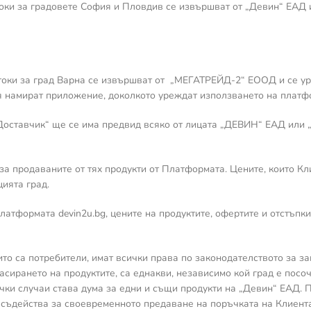
токи за градовете София и Пловдив се извършват от „Девин“ ЕАД 
оки за град Варна се извършват от „МЕГАТРЕЙД-2“ ЕООД и се урежд
словия намират приложение, доколкото уреждат използването на платф
 „Доставчик“ ще се има предвид всяко от лицата „ДЕВИН“ ЕАД ил
а продаваните от тях продукти от Платформата. Цените, които Кли
цията град.
платформата devin2u.bg, цените на продуктите, офертите и отстъпки
ито са потребители, имат всички права по законодателството за за
ласирането на продуктите, са еднакви, независимо кой град е посо
ички случаи става дума за едни и същи продукти на „Девин“ ЕАД.
съдейства за своевременното предаване на поръчката на Клиента