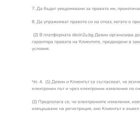
7. Да бъдат уведомявани за правата им, произтича
8. Да упражняват правото си на отказ, когато е пр
(2) В платформата devin2u.bg Девин организира до
гарантира правата на Клиентите, предвидени в зак
условия.
Чл. 4. (1) Девин и Клиентът се съгласяват, че вс
електронен път и чрез електронни изявления по см
(2) Предполага се, че електронните изявления, из
извършване на регистрация, ако Клиентът е въвел 