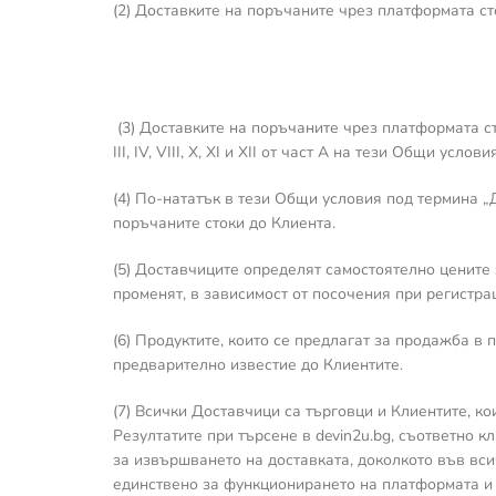
(2) Доставките на поръчаните чрез платформата с
(3) Доставките на поръчаните чрез платформата ст
III, IV, VIII, X, XI и XII от част А на тези Общи у
(4) По-нататък в тези Общи условия под термина
поръчаните стоки до Клиента.
(5) Доставчиците определят самостоятелно цените з
променят, в зависимост от посочения при регистра
(6) Продуктите, които се предлагат за продажба в 
предварително известие до Клиентите.
(7) Всички Доставчици са търговци и Клиентите, ко
Резултатите при търсене в devin2u.bg, съответно к
за извършването на доставката, доколкото във вс
единствено за функционирането на платформата и 