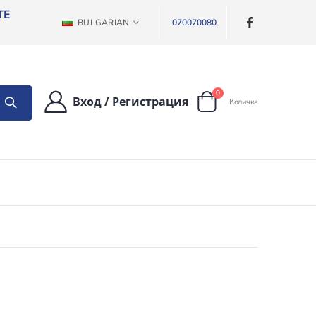
ТЕ
ЕЗИК
BULGARIAN
070070080
артикули
0
Вход
/
Регистрация
Количка
Cart