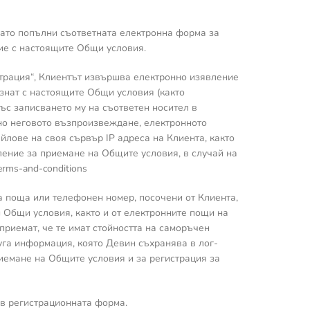
 като попълни съответната електронна форма за
асие с настоящите Общи условия.
страция“, Клиентът извършва електронно изявление
ознат с настоящите Общи условия (както
Със записването му на съответен носител в
но неговото възпроизвеждане, електронното
лове на своя сървър IP адреса на Клиента, както
ение за приемане на Общите условия, в случай на
erms-and-conditions
на поща или телефонен номер, посочени от Клиента,
 Общи условия, както и от електронните пощи на
приемат, че те имат стойността на саморъчен
руга информация, която Девин съхранява в лог-
иемане на Общите условия и за регистрация за
 в регистрационната форма.