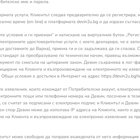
ебителско име и парола.
формата услуги, Клиентът следва предварително да се регистрира,
еално време (on-line) в платформата devin2u.bg и да изрази съгл
ите условия и ги приемам“ и натискане на виртуалния бутон „Реги
лектронните удостоверителни услуги, с което декларира, че е зап
щи доставките до Варна), приема ги и се задължава да ги спазва. 
 стандарт за преобразуване по технически начин, правещ възмож
кумент по смисъла на цитирания закон. Девин съхранява в лог-фай
ициране на Клиента и възпроизвеждане на електронното му изявл
Общи условия е достъпен в Интернет на адрес https://devin2u.bg/t
ите изявления, които изхождат от Потребителски акаунт, електрон
ектронните пощи или телефонни номера на Девин, посочени в тези
, се считат за подписани с електронен подпис и Клиентът и Девин 
ен спор Девин може да използва IP адреса на Клиента, както и д
ия на Клиента и възпроизвеждане на електронно изявление за пр
иентът може свободно да поправя въведената от него информация