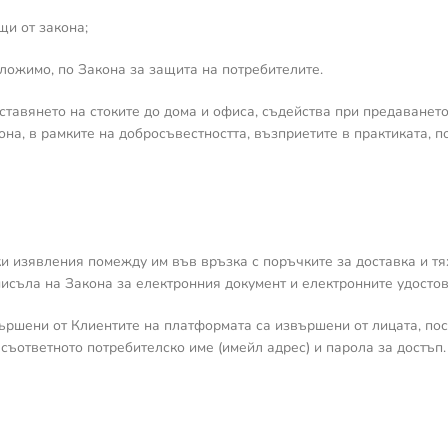
щи от закона;
иложимо, по Закона за защита на потребителите.
ставянето на стоките до дома и офиса, съдейства при предаването
она, в рамките на добросъвестността, възприетите в практиката, п
ички изявления помежду им във връзка с поръчките за доставка и 
исъла на Закона за електронния документ и електронните удостов
вършени от Клиентите на платформата са извършени от лицата, по
съответното потребителско име (имейл адрес) и парола за достъп.