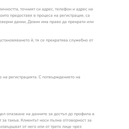
чността, точният си адрес, телефон и адрес на
оито предоставя в процеса на регистрация, са
неверни данни, Девин има право да прекрати или
.
установяването й, тя се прекратява служебно от
е на регистрацията. С потвърждението на
 цел опазване на данните за достъп до профила в
 за такъв. Клиентът носи пълна отговорност за
 извършват от него или от трето лице чрез