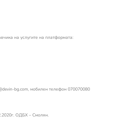
авчика на услугите на платформата:
e@devin-bg.com
, мобилен телефон 070070080
2.2020г. ОДБХ – Смолян.