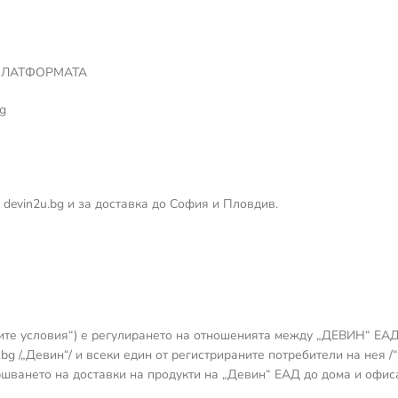
 ПЛАТФОРМАТА
g
devin2u.bg и за доставка до София и Пловдив.
ите условия“) е регулирането на отношенията между „ДЕВИН“ ЕАД,
g /„Девин“/ и всеки един от регистрираните потребители на нея /“
ршването на доставки на продукти на „Девин“ ЕАД до дома и офис