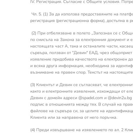
IV. Регистрация. Съгласие с Общите условия. Потр
Чл. 5. (1) За да използва предоставяните на плат
регистрация (регистрационна форма), достъпна в р
(2) При отбелязване в полето „Запознах се с Общ
по смисъла на Закона за електронния документ и е
настоящата част А, така и останалите части, касае
сървъра, ползван от "Девин" ЕАД, чрез общоприет
изявление придобива качеството на електронен до
и всяка друга информация, необходима за идентиф
възникване на правен спор. Текстът на настоящите 
(3) Клиентът и Девин се съгласяват, че електронн
както и електронните изявления, изхождащи от ел
Девин с домейн адреси @spadel.com и @devin2u.bg 
подпис в отношенията между тях. В случай на прав
файлове на сървъра си, за целите на идентификац
Клиента или за направена от него поръчка.
(4) Преди извършване на изявлението по ал. 2 Кл