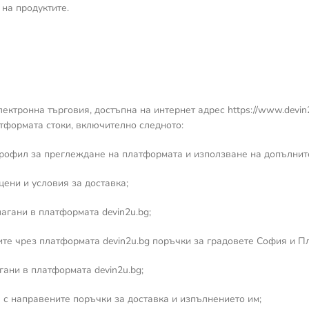
 на продуктите.
електронна търговия, достъпна на интернет адрес https://www.devi
тформата стоки, включително следното:
профил за преглеждане на платформата и използване на допълнит
цени и условия за доставка;
лагани в платформата devin2u.bg;
те чрез платформата devin2u.bg поръчки за градовете София и П
гани в платформата devin2u.bg;
 с направените поръчки за доставка и изпълнението им;