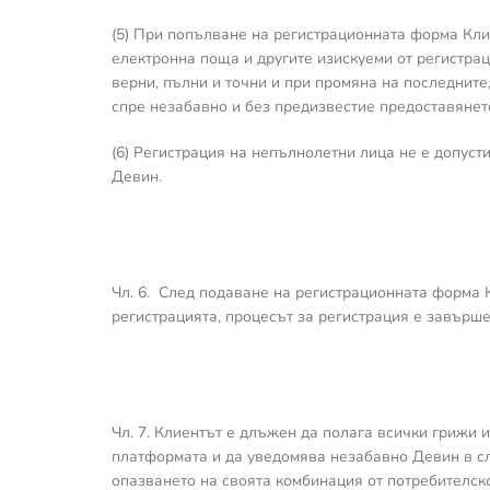
(5) При попълване на регистрационната форма Клие
електронна поща и другите изискуеми от регистрац
верни, пълни и точни и при промяна на последните
спре незабавно и без предизвестие предоставянето
(6) Регистрация на непълнолетни лица не е допуст
Девин.
Чл. 6. След подаване на регистрационната форма 
регистрацията, процесът за регистрация е завърш
Чл. 7. Клиентът е длъжен да полага всички грижи 
платформата и да уведомява незабавно Девин в сл
опазването на своята комбинация от потребителско 