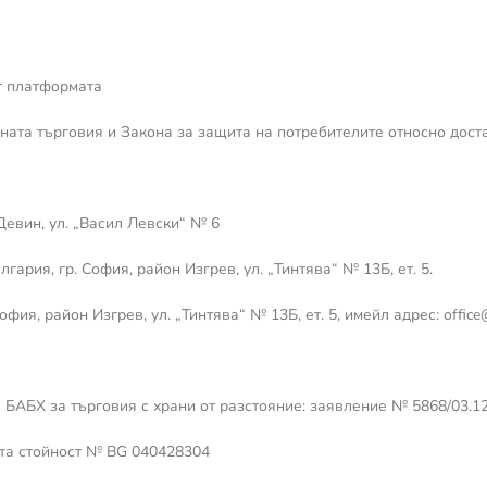
от платформата
нната търговия и Закона за защита на потребителите относно дост
Девин, ул. „Васил Левски“ № 6
гария, гр. София, район Изгрев, ул. „Тинтява“ № 13Б, ет. 5.
офия, район Изгрев, ул. „Тинтява“ № 13Б, ет. 5, имейл адрес:
offic
в БАБХ за търговия с храни от разстояние: заявление № 5868/03.1
ата стойност № BG 040428304