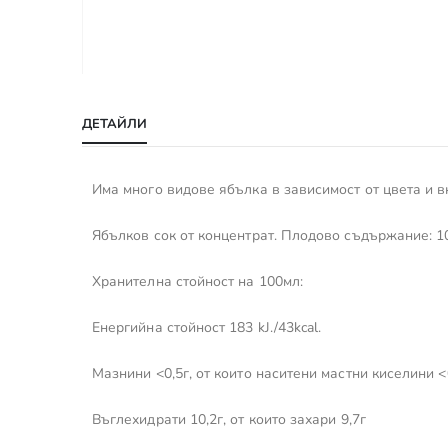
Преминете
към
ДЕТАЙЛИ
началото
на
галерия
Има много видове ябълка в зависимост от цвета и вк
със
снимки
Ябълков сок от концентрат. Плодово съдържание: 
Хранителна стойност на 100мл:
Енергийна стойност 183 kJ./43kcal.
Мазнини <0,5г, от които наситени мастни киселини <
Въглехидрати 10,2г, от които захари 9,7г