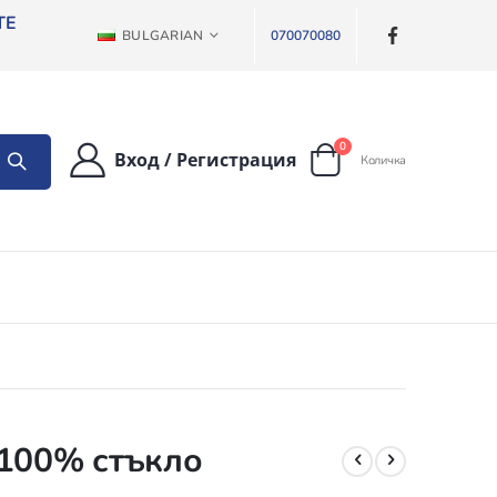
ТЕ
ЕЗИК
BULGARIAN
070070080
артикули
0
Вход
/
Регистрация
Количка
Cart
 100% стъкло