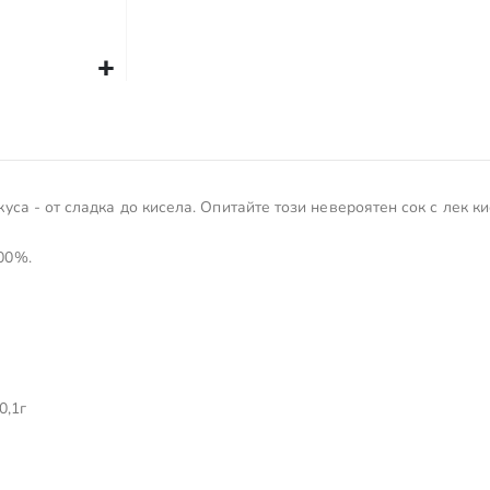
уса - от сладка до кисела. Опитайте този невероятен сок с лек ки
100%.
0,1г