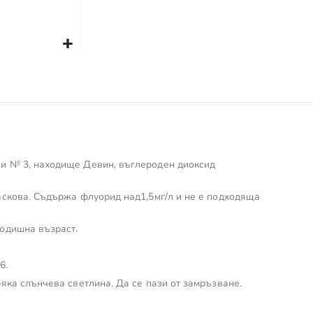
 и № 3, находище Девин, въглероден диоксид
раскова. Съдържа флуорид над1,5мг/л и не е подходяща
годишна възраст.
6.
ряка слънчева светлина. Да се пази от замръзване.