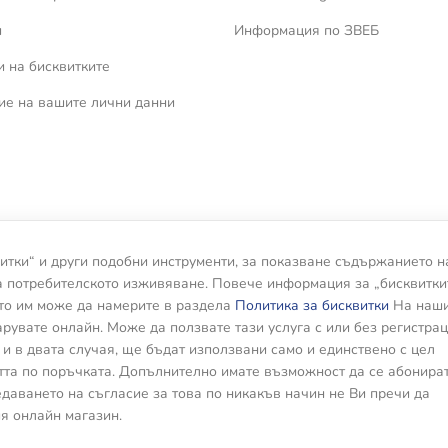
и
Информация по ЗВЕБ
 на бисквитките
ие на вашите лични данни
итки“ и други подобни инструменти, за показване съдържанието н
а потребителското изживяване. Повече информация за „бисквитки
то им може да намерите в раздела
Политика за бисквитки
На наш
рувате онлайн. Може да ползвате тази услуга с или без регистрац
и в двата случая, ще бъдат използвани само и единствено с цел
та по поръчката. Допълнително имате възможност да се абонират
даването на съгласие за това по никакъв начин не Ви пречи да
я онлайн магазин.