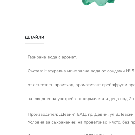
Преминете
към
ДЕТАЙЛИ
началото
на
галерия
Газирана вода с аромат.
със
снимки
Състав: Натурална минерална вода от сондажи № 5
от естествен произход, ароматизант грейпфрут и п
за ежедневна употреба от кърмачета и деца под 7-
Производител: „Девин“ ЕАД, гр. Девин, ул В.Левски 
Условия за съхранение: на проветриво място, без п