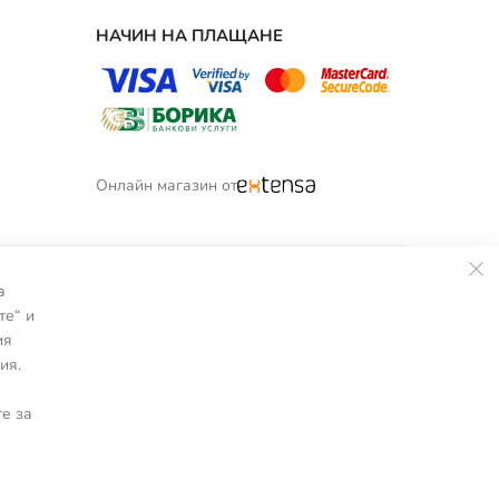
НАЧИН НА ПЛАЩАНЕ
Онлайн магазин от
а
те“ и
ия
ия.
е за