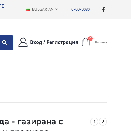
ТЕ
ЕЗИК
BULGARIAN
070070080
артикули
0
Вход
/
Регистрация
Количка
Cart
а - газирана с